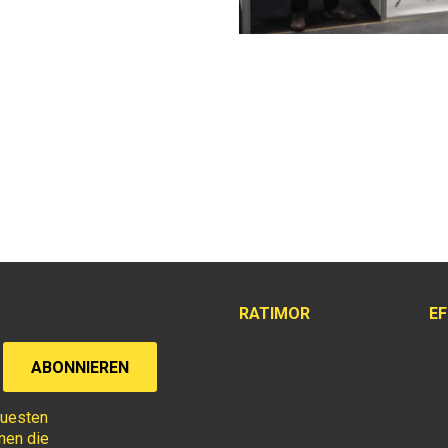
RATIMOR
E
euesten
hnen die