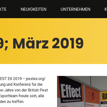
KTE
NEUIGKEITEN
UNTERNEHMEN
9; März 2019
 PEST EX 2019 – pestex.org/
lung und Konferenz für die
i Jahre von der British Pest
xportteam freute sich, alle
den zu treffen.