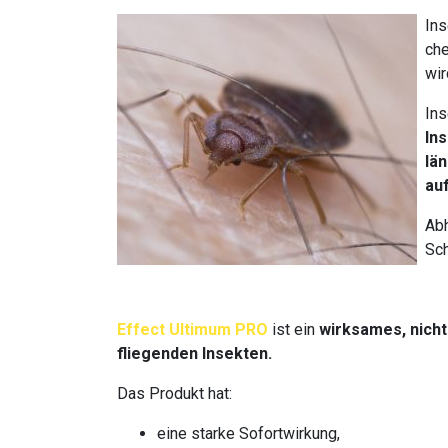
Ins
che
wir
Ins
Ins
lä
au
Abh
Sc
Effect Ultimum PRO
ist ein
wirksames, nicht
fliegenden Insekten.
Das Produkt hat:
eine starke Sofortwirkung,