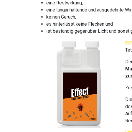
eine Restwirkung,
eine langanhaltende und ausgedehnte Wir
keinen Geruch,
es hinterlässt keine Flecken und
ist beständig gegenüber Licht und sonsti
Ef
Tet
Der
Ma
zu
Zus
Di
des
Auf
Res