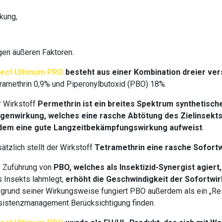
kung,
gen äußeren Faktoren.
fect Ultimum PRO
besteht aus einer Kombination dreier ve
ramethrin 0,9% und Piperonylbutoxid (PBO) 18%.
 Wirkstoff
Permethrin ist ein breites Spektrum synthetisch
genwirkung, welches eine rasche Abtötung des Zielinsekts
dem eine gute Langzeitbekämpfungswirkung aufweist
.
ätzlich stellt der Wirkstoff
Tetramethrin eine rasche Sofortw
e Zuführung von
PBO, welches als Insektizid-Synergist agiert,
 Insekts lahmlegt,
erhöht die Geschwindigkeit der Sofortwi
grund seiner Wirkungsweise fungiert PBO außerdem als ein „Res
istenzmanagement Berücksichtigung finden.