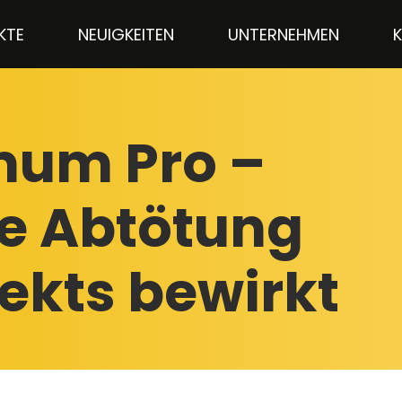
KTE
NEUIGKEITEN
UNTERNEHMEN
imum Pro –
he Abtötung
sekts bewirkt