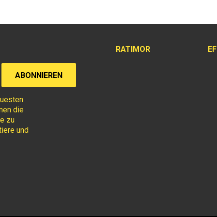
RATIMOR
E
euesten
hnen die
se zu
iere und