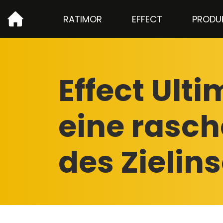
RATIMOR
EFFECT
PRODU
Effect Ult
eine rasc
des Zielin