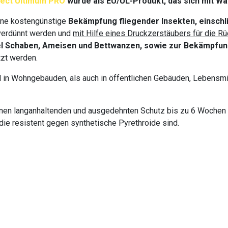
fect Ultimum PRO
wurde als EU/UL-Produkt, das sich mit Wa
ine kostengünstige
Bekämpfung
fliegender Insekten, einsch
verdünnt werden und
mit Hilfe eines Druckzerstäubers für die 
el Schaben, Ameisen und Bettwanzen, sowie zur Bekämpfung 
tzt werden.
in Wohngebäuden, als auch in öffentlichen Gebäuden, Lebensmit
inen langanhaltenden und ausgedehnten Schutz bis zu 6 Wochen 
die resistent gegen synthetische Pyrethroide sind.